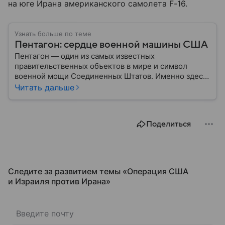
на юге Ирана американского самолета F-16.
Узнать больше по теме
Пентагон: сердце военной машины США
Пентагон — один из самых известных
правительственных объектов в мире и символ
военной мощи Соединенных Штатов. Именно здесь
располагается штаб-квартира Министерства
Читать дальше
обороны США, где принимаются ключевые решения
по вопросам национальной безопасности,
оборонной политики и военных операций.
Поделиться
Следите за развитием темы «Операция США
и Израиля против Ирана»