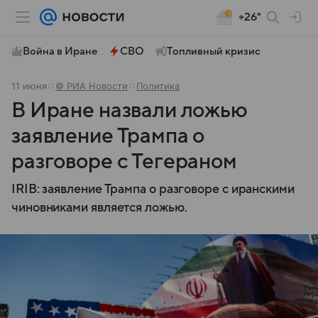
+26°
Война в Иране
СВО
Топливный кризис
11 июня
© РИА Новости
Политика
В Иране назвали ложью
заявление Трампа о
разговоре с Тегераном
IRIB: заявление Трампа о разговоре с иранскими
чиновниками является ложью.