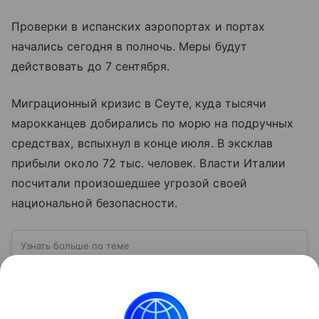
Проверки в испанских аэропортах и портах
начались сегодня в полночь. Меры будут
действовать до 7 сентября.
Миграционный кризис в Сеуте, куда тысячи
марокканцев добирались по морю на подручных
средствах, вспыхнул в конце июля. В эксклав
прибыли около 72 тыс. человек. Власти Италии
посчитали произошедшее угрозой своей
национальной безопасности.
Узнать больше по теме
Сеута: испанский город на побережье
Африки
Сеута — автономный город Испании,
расположенный на северном побережье Африки.