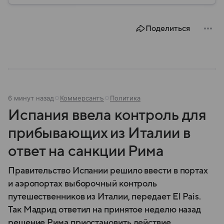
годы этот сигнал стал хорошо знаком жителям
многих российских регионов, однако далеко не все
знают, как правильно действовать после его
Поделиться
объявления. В материале рассказываем, что
означает воздушная тревога, как звучит сирена,
какие действия рекомендуют в МЧС и что делать
после отбоя.
6 минут назад
Коммерсантъ
Политика
Испания ввела контроль для
прибывающих из Италии в
ответ на санкции Рима
Правительство Испании решило ввести в портах
и аэропортах выборочный контроль
путешественников из Италии, передает El Pais.
Так Мадрид ответил на принятое неделю назад
решение Рима приостановить действие