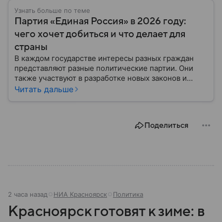
Узнать больше по теме
Партия «Единая Россия» в 2026 году:
чего хочет добиться и что делает для
страны
В каждом государстве интересы разных граждан
представляют разные политические партии. Они
также участвуют в разработке новых законов и
помогают управлять страной. Некоторые из них
Читать дальше
играют совсем небольшую роль на политической
арене, другие годами набирают большинство в
парламенте и в органах местного самоуправления.
Поделиться
Вспоминаем, как партия «Единая Россия» стала
такой, какой ее знают в 2026 году.
2 часа назад
НИА Красноярск
Политика
Красноярск готовят к зиме: в