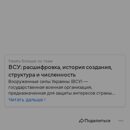
Узнать больше по теме
ВСУ: расшифровка, история создания,
структура и численность
Вооруженные силы Украины (ВСУ) —
государственная военная организация,
предназначенная для защиты интересов страны
военным путем. Была создана после
Читать дальше
провозглашения независимости Украины в 1991
году. В материале — главное по теме.
Поделиться