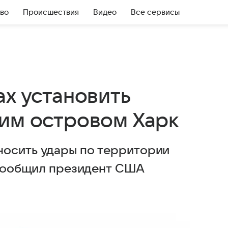
во
Происшествия
Видео
Все сервисы
ах установить
ким островом Харк
носить удары по территории
м сообщил президент США