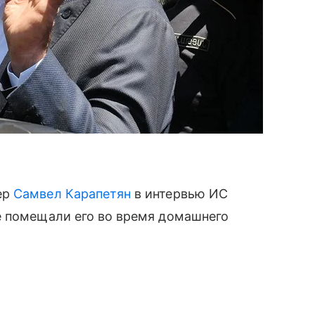
ер
Самвел Карапетян
в интервью ИС
е помещали его во время домашнего