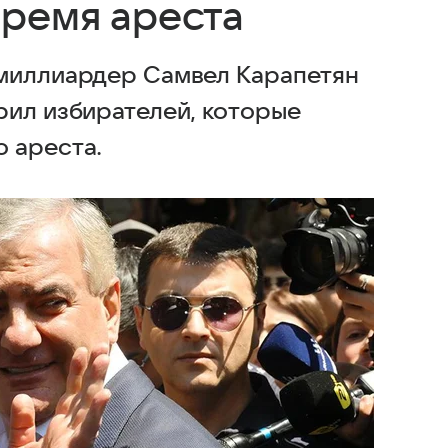
время ареста
 миллиардер Самвел Карапетян
рил избирателей, которые
 ареста.