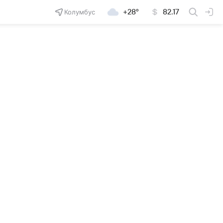
Колумбус
+28°
82.17