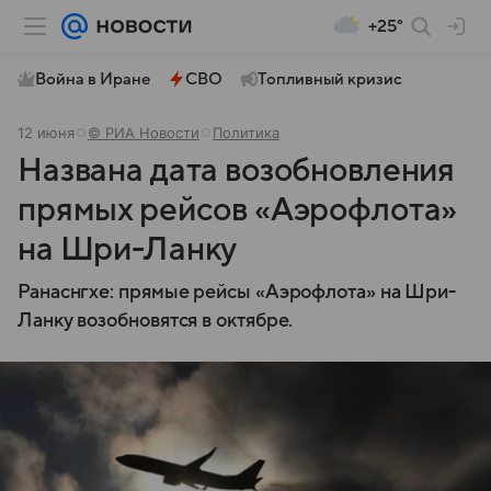
+25°
Война в Иране
СВО
Топливный кризис
12 июня
© РИА Новости
Политика
Названа дата возобновления
прямых рейсов «Аэрофлота»
на Шри-Ланку
Ранаснгхе: прямые рейсы «Аэрофлота» на Шри-
Ланку возобновятся в октябре.