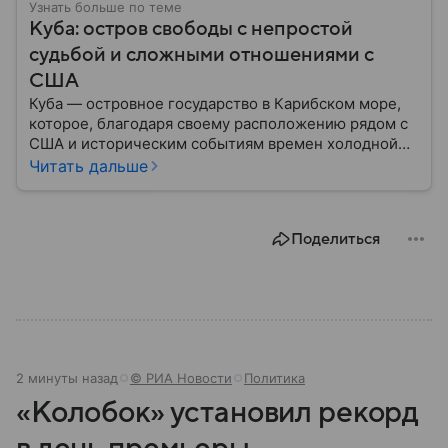
Узнать больше по теме
Куба: остров свободы с непростой
судьбой и сложными отношениями с
США
Куба — островное государство в Карибском море,
которое, благодаря своему расположению рядом с
США и историческим событиям времен холодной
войны, стало одним из самых известных в Западном
Читать дальше
полушарии. В материале — главное об «острове
свободы».
Поделиться
2 минуты назад
© РИА Новости
Политика
«Колобок» установил рекорд