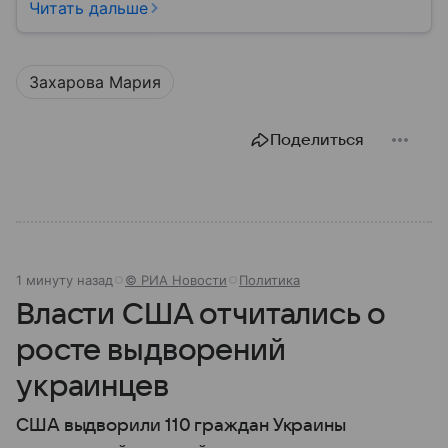
оказываются в центре внимания СМИ. Собрали
Читать дальше
главное из биографии Марии Захаровой: ее детство,
карьера, личная жизнь и увлечения.
Захарова Мария
Поделиться
1 минуту назад
© РИА Новости
Политика
Власти США отчитались о
росте выдворений
украинцев
США выдворили 110 граждан Украины