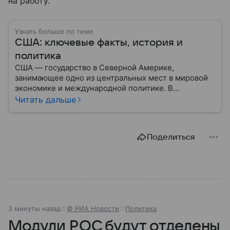
на работу.
Узнать больше по теме
США: ключевые факты, история и
политика
США — государство в Северной Америке,
занимающее одно из центральных мест в мировой
экономике и международной политике. В
материале — основные сведения об этой стране.
Читать дальше
Поделиться
3 минуты назад
© РИА Новости
Политика
Модули РОС будут отделены