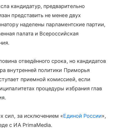
сла кандидатур, предварительно
язан представить не менее двух
рнатору наделены парламентские партии,
енная палата и Всероссийская
ния.
ловина отведённого срока, но кандидатов
тра внутренней политики Приморья
ступает приемной комиссией, если
ниципалитетах процедуры избрания глав
ия.
х сил, за исключением «
Единой России
»,
де с ИА PrimaMedia.