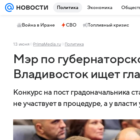
Политика
Экономика
Общест
Война в Иране
СВО
Топливный кризис
13 июня
PrimaMedia.ru
Политика
Мэр по губернаторск
Владивосток ищет гла
Конкурс на пост градоначальника ст
не участвует в процедуре, а у власти