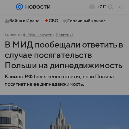
+21°
Война в Иране
СВО
Топливный кризис
14 июня
© РИА Новости
Политика
В МИД пообещали ответить в
случае посягательств
Польши на дипнедвижимость
Климов: РФ болезненно ответит, если Польша
посягнет на ее дипнедвижимость.