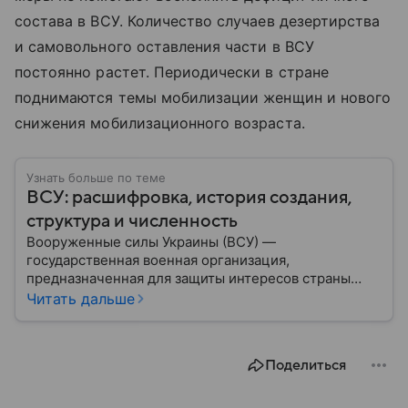
состава в ВСУ. Количество случаев дезертирства
и самовольного оставления части в ВСУ
постоянно растет. Периодически в стране
поднимаются темы мобилизации женщин и нового
снижения мобилизационного возраста.
Узнать больше по теме
ВСУ: расшифровка, история создания,
структура и численность
Вооруженные силы Украины (ВСУ) —
государственная военная организация,
предназначенная для защиты интересов страны
военным путем. Была создана после
Читать дальше
провозглашения независимости Украины в 1991
году. В материале — главное по теме.
Поделиться