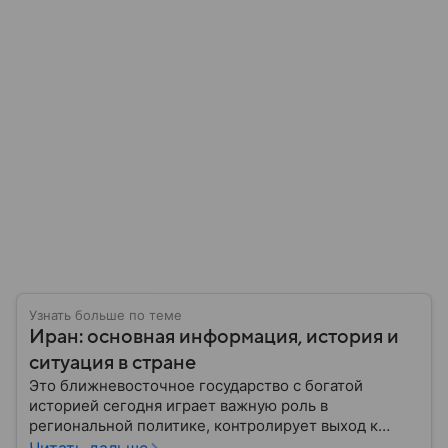
Узнать больше по теме
Иран: основная информация, история и
ситуация в стране
Это ближневосточное государство с богатой
историей сегодня играет важную роль в
региональной политике, контролирует выход к
Персидскому заливу и Ормузскому проливу, а также
Читать дальше