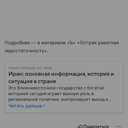
Подробнее — в материале «Ъ» «Острая ракетная
недостаточность».
Узнать больше по теме
Иран: основная информация, история и
ситуация в стране
Это ближневосточное государство с богатой
историей сегодня играет важную роль в
региональной политике, контролирует выход к
Персидскому заливу и Ормузскому проливу, а также
Читать дальше
остается одним из крупнейших производителей
нефти и газа. В материале — главное об Иране.
Поделиться