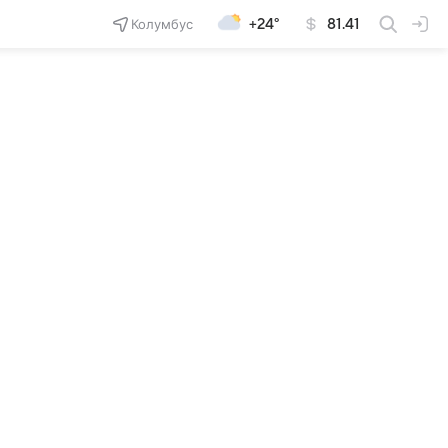
Колумбус
+24°
81.41