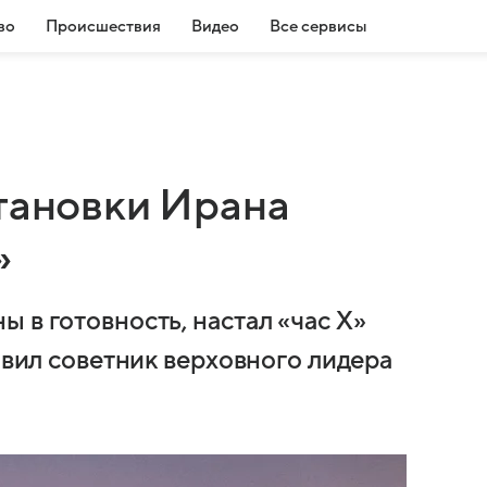
во
Происшествия
Видео
Все сервисы
становки Ирана
»
 в готовность, настал «час X»
аявил советник верховного лидера