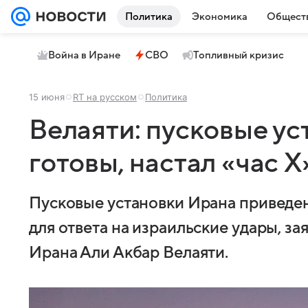
Политика
Экономика
Общест
Война в Иране
СВО
Топливный кризис
15 июня
RT на русском
Политика
Велаяти: пусковые у
готовы, настал «час X
Пусковые установки Ирана приведены
для ответа на израильские удары, з
Ирана Али Акбар Велаяти.