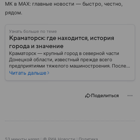
МК в MAX: главные новости — быстро, честно,
рядом.
Узнать больше по теме
Краматорск: где находится, история
города и значение
Краматорск — крупный город в северной части
Донецкой области, известный прежде всего
предприятиями тяжелого машиностроения. После
начала вооруженного конфликта в Донбассе в 2014
Читать дальше
году населенный пункт приобрел большое военное
и административное значение. В материале
рассказываем, где находится Краматорск, как
Поделиться
появился город, чем он известен и какую роль
играет в СВО.
53 минуты назад
© РИА Новости
Политика