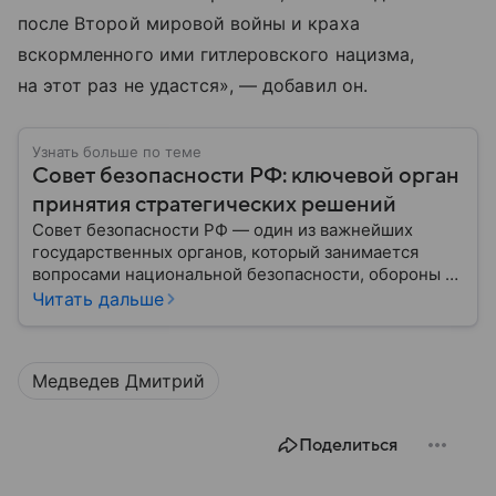
после Второй мировой войны и краха
вскормленного ими гитлеровского нацизма,
на этот раз не удастся», — добавил он.
Узнать больше по теме
Совет безопасности РФ: ключевой орган
принятия стратегических решений
Совет безопасности РФ — один из важнейших
государственных органов, который занимается
вопросами национальной безопасности, обороны и
стратегического планирования. В этом материале
Читать дальше
— подробная информация о том, как появился
Совбез РФ, кто в него входит, какие задачи он
выполняет и какое значение имеет для государства.
Медведев Дмитрий
Поделиться