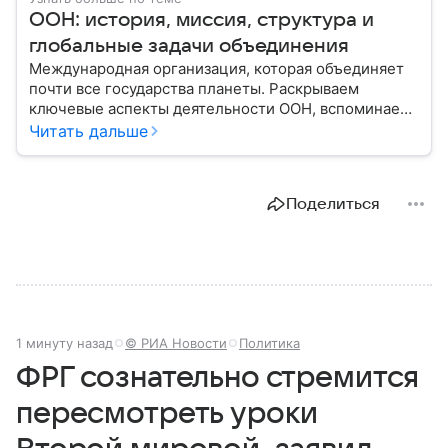
ООН: история, миссия, структура и
глобальные задачи объединения
Международная организация, которая объединяет
почти все государства планеты. Раскрываем
ключевые аспекты деятельности ООН, вспоминаем
историю ее становления и анализируем степень
Читать дальше
влияния на мировую политику.
Поделиться
1 минуту назад
© РИА Новости
Политика
ФРГ сознательно стремится
пересмотреть уроки