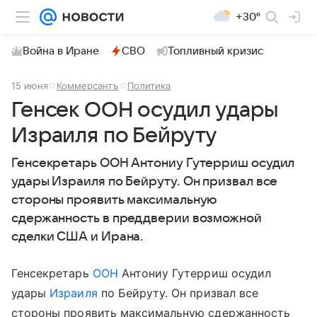
+30°
Война в Иране
СВО
Топливный кризис
15 июня
Коммерсантъ
Политика
Генсек ООН осудил удары
Израиля по Бейруту
Генсекретарь ООН Антониу Гутерриш осудил
удары Израиля по Бейруту. Он призвал все
стороны проявить максимальную
сдержанность в преддверии возможной
сделки США и Ирана.
Генсекретарь
ООН
Антониу Гутерриш осудил
удары
Израиля
по Бейруту. Он призвал все
стороны проявить максимальную сдержанность