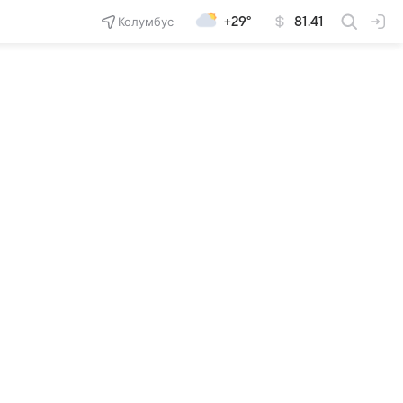
Колумбус
+29°
81.41