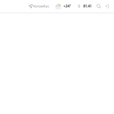
Колумбус
+24°
81.41