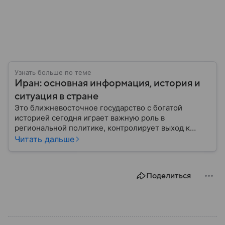
Узнать больше по теме
Иран: основная информация, история и
ситуация в стране
Это ближневосточное государство с богатой
историей сегодня играет важную роль в
региональной политике, контролирует выход к
Персидскому заливу и Ормузскому проливу, а также
Читать дальше
остается одним из крупнейших производителей
нефти и газа. В материале — главное об Иране.
Поделиться