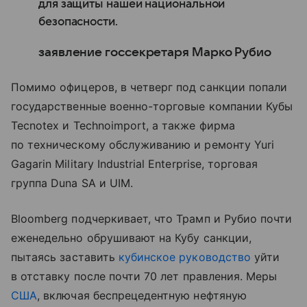
для защиты нашей национальной
безопасности.
заявление госсекретаря Марко Рубио
Помимо офицеров, в четверг под санкции попали
государственные военно-торговые компании Кубы
Tecnotex и Technoimport, а также фирма
по техническому обслуживанию и ремонту Yuri
Gagarin Military Industrial Enterprise, торговая
группа Duna SA и UIM.
Bloomberg
подчеркивает, что Трамп
и
Рубио
почти
еженедельно
обрушивают
на
Кубу
санкции
,
пытаясь
заставить
кубинское руководство
уйти
в отставку
после
почти
70 лет
правления
.
Меры
США
,
включая
беспрецедентную
нефтяную