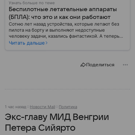
Узнать больше по теме
Беспилотные летательные аппараты
(БПЛА): что это и как они работают
Сотню лет назад устройства, которые летают без
пилота на борту и выполняют недоступные
человеку задачи, казались фантастикой. А теперь
они стали реальностью: собрали главное о
Читать дальше
беспилотных летательных аппаратах (БПЛА) и о
том, для чего они нужны.
Поделиться
1 час назад
Новости Mail
Политика
Экс-главу МИД Венгрии
Петера Сийярто