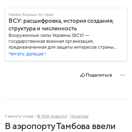
Узнать больше по теме
ВСУ: расшифровка, история создания,
структура и численность
Вооруженные силы Украины (ВСУ) —
государственная военная организация,
предназначенная для защиты интересов страны
военным путем. Была создана после
Читать дальше
провозглашения независимости Украины в 1991
году. В материале — главное по теме.
Поделиться
1 минуту назад
© РИА Новости
Политика
В аэропорту Тамбова ввели