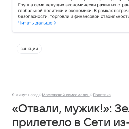
Группа семи ведущих экономически развитых стра
глобальной политики и экономики. В рамках встр
безопасности, торговли и финансовой стабильност
статусом, но ее решения оказывают влияние на ми
Читать дальше
санкции
9 минут назад
Московский комсомолец
Политика
«Отвали, мужик!»: З
прилетело в Сети из-