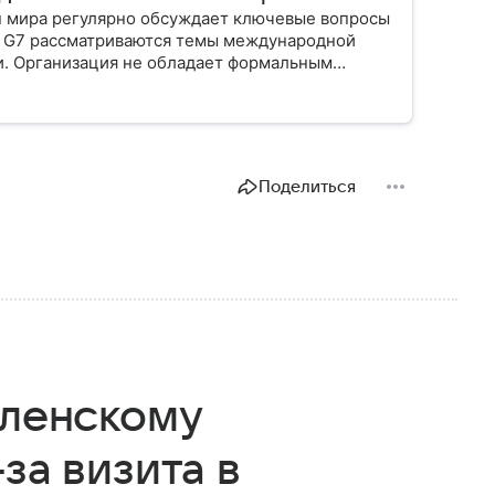
н мира регулярно обсуждает ключевые вопросы
еч G7 рассматриваются темы международной
и. Организация не обладает формальным
ровые процессы.
Поделиться
еленскому
за визита в