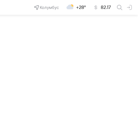
Колумбус
+28°
82.17