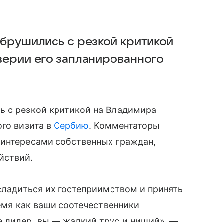
обрушились с резкой критикой
верии его запланированного
ь с резкой критикой на Владимира
ого визита в
Сербию
. Комментаторы
 интересами собственных граждан,
йствий.
асладиться их гостеприимством и принять
ремя как ваши соотечественники
е лидер, вы — жалкий трус и нищий», —