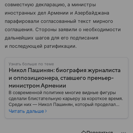
совместную декларацию, а министры
иностранных дел Армении и Азербайджана
парафировали согласованный текст мирного
соглашения. Стороны заявили о необходимости
дальнейших шагов для его подписания
и последующей ратификации.
Узнать больше по теме
Никол Пашинян: биография журналиста
и оппозиционера, ставшего премьер-
министром Армении
В современной политике многие видные фигуры
сделали блистательную карьеру за короткое время.
Среди них — Никол Пашинян, который проделал
путь от журналиста и оппозиционера до главы
Читать дальше
правительства. Рассказываем, что это за человек и
как он относится к России.
Поделиться