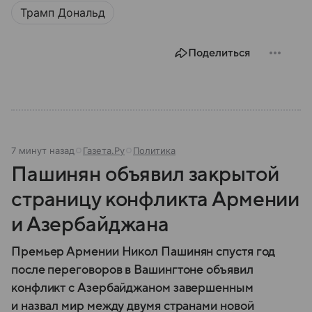
формальным статусом, но ее решения оказывают
Трамп Дональд
влияние на мировые процессы.
Поделиться
7 минут назад
Газета.Ру
Политика
Пашинян объявил закрытой
страницу конфликта Армении
и Азербайджана
Премьер Армении Никол Пашинян спустя год
после переговоров в Вашингтоне объявил
конфликт с Азербайджаном завершенным
и назвал мир между двумя странами новой