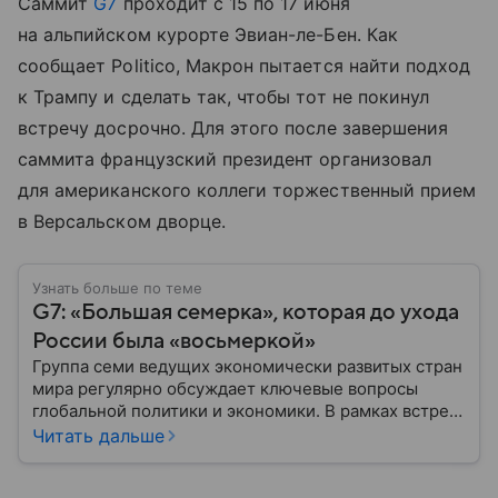
Саммит
G7
проходит с 15 по 17 июня
на альпийском курорте Эвиан-ле-Бен. Как
сообщает Politico, Макрон пытается найти подход
к Трампу и сделать так, чтобы тот не покинул
встречу досрочно. Для этого после завершения
саммита французский президент организовал
для американского коллеги торжественный прием
в Версальском дворце.
Узнать больше по теме
G7: «Большая семерка», которая до ухода
России была «восьмеркой»
Группа семи ведущих экономически развитых стран
мира регулярно обсуждает ключевые вопросы
глобальной политики и экономики. В рамках встреч
G7 рассматриваются темы международной
Читать дальше
безопасности, торговли и финансовой
стабильности. Организация не обладает