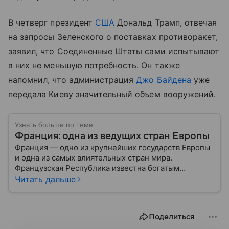
В четверг президент
США
Дональд Трамп, отвечая
на запросы Зеленского о поставках противоракет,
заявил, что Соединенные Штаты сами испытывают
в них не меньшую потребность. Он также
напомнил, что администрация
Джо Байдена
уже
передала Киеву значительный объем вооружений.
Узнать больше по теме
Франция: одна из ведущих стран Европы
Франция — одно из крупнейших государств Европы
и одна из самых влиятельных стран мира.
Французская Республика известна богатым
культурным наследием, развитой экономикой,
Читать дальше
сильной дипломатией и значительным вкладом в
развитие науки, искусства и философии. Собрали
главное о ней.
Поделиться