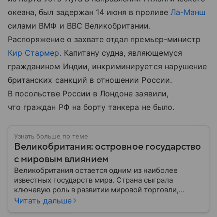
океана, был задержан 14 июня в проливе
Ла-Манш
силами ВМФ и ВВС Великобритании.
Распоряжение о захвате отдал премьер-министр
Кир Стармер
. Капитану судна, являющемуся
гражданином Индии, инкриминируется нарушение
британских санкций в отношении России.
В посольстве России в Лондоне заявили,
что граждан РФ на борту танкера не было.
Узнать больше по теме
Великобритания: островное государство
с мировым влиянием
Великобритания остается одним из наиболее
известных государств мира. Страна сыграла
ключевую роль в развитии мировой торговли,
промышленности, науки и международных
Читать дальше
отношений: собрали главное о ней.