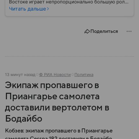
Востоке играет непропорционально большую роль
в международной политике, безопасности и
Читать дальше
технологиях. В материале — главное об одном из
важнейших союзников США.
Поделиться
13 минут назад
© РИА Новости
Политика
Экипаж пропавшего в
Приангарье самолета
доставили вертолетом в
Бодайбо
Кобзев: экипаж пропавшего в Приангарье
самолета Cessna 182 доставили в Бодайбо.