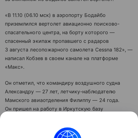
«В 11.10 (06.10 мск) в аэропорту Бодайбо
приземлился вертолет авиационно поисково-
спасательного центра, на борту которого —
спасенный экипаж пропавшего с радаров
3 августа лесопожарного самолета Cessna 182», —
написал Кобзев в своем канале на платформе
«Макс».
Он отметил, что командиру воздушного судна
Александру — 27 лет, летчику-наблюдателю
Мамского авиаотделения Филиппу — 24 года.
Он пришел на работу в Иркутскую базу
авиационной и наземной охраны лесов в январе
2022 года десантником-пожарным, отлично
зарекомендовал себя и был выбран среди