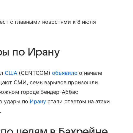
ест с главными новостями к 8 июля
ы по Ирану
ил
США
(CENTCOM)
объявило
о начале
бщают СМИ, семь взрывов произошли
в южном городе Бендер-Аббас
то удары по
Ирану
стали ответом на атаки
.
 по целям в Бахрейне