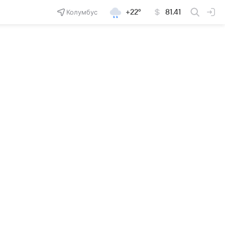
Колумбус
+22°
81.41