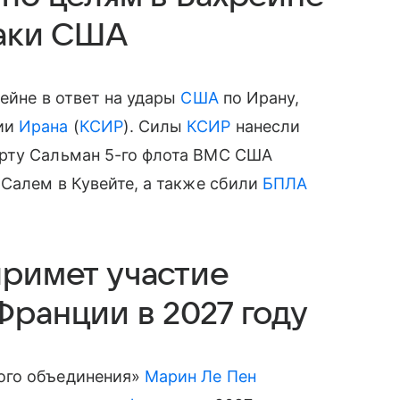
таки США
ейне в ответ на удары
США
по Ирану,
ии
Ирана
(
КСИР
). Силы
КСИР
нанесли
орту Сальман 5-го флота ВМС США
-Салем в Кувейте, а также сбили
БПЛА
примет участие
Франции в 2027 году
ого объединения»
Марин Ле Пен