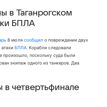
ы в Таганрогском
аки БПЛА
арь
8 июля
сообщил
о повреждении двух
е атаки
БПЛА
. Корабли следовали
не произошло, поскольку суда были
ован экипаж одного из танкеров. Два
ы в четвертьфинале