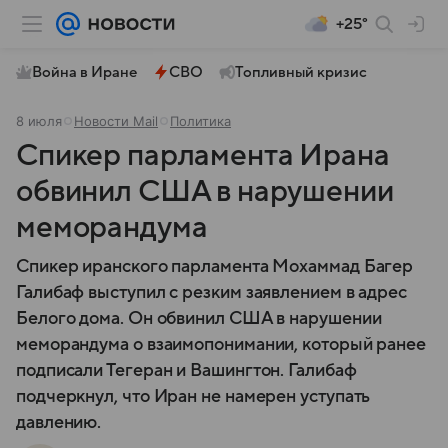
+25°
Война в Иране
СВО
Топливный кризис
8 июля
Новости Mail
Политика
Спикер парламента Ирана
обвинил США в нарушении
меморандума
Спикер иранского парламента Мохаммад Багер
Галибаф выступил с резким заявлением в адрес
Белого дома. Он обвинил США в нарушении
меморандума о взаимопонимании, который ранее
подписали Тегеран и Вашингтон. Галибаф
подчеркнул, что Иран не намерен уступать
давлению.