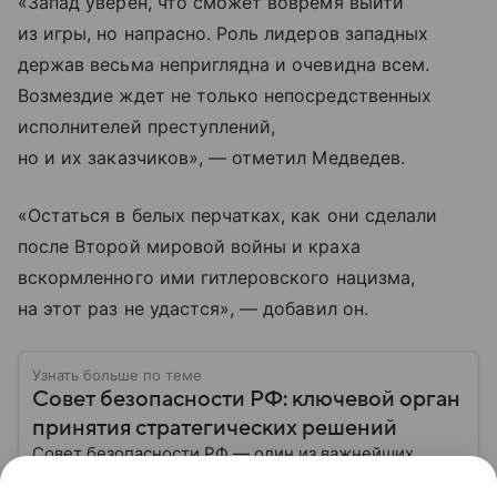
«Запад уверен, что сможет вовремя выйти
из игры, но напрасно. Роль лидеров западных
держав весьма неприглядна и очевидна всем.
Возмездие ждет не только непосредственных
исполнителей преступлений,
но и их заказчиков», — отметил Медведев.
«Остаться в белых перчатках, как они сделали
после Второй мировой войны и краха
вскормленного ими гитлеровского нацизма,
на этот раз не удастся», — добавил он.
Узнать больше по теме
Совет безопасности РФ: ключевой орган
принятия стратегических решений
Совет безопасности РФ — один из важнейших
государственных органов, который занимается