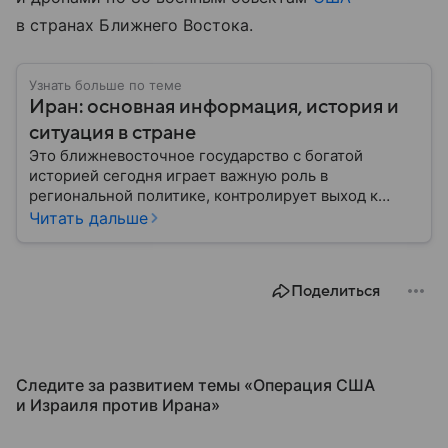
в странах Ближнего Востока.
Узнать больше по теме
Иран: основная информация, история и
ситуация в стране
Это ближневосточное государство с богатой
историей сегодня играет важную роль в
региональной политике, контролирует выход к
Персидскому заливу и Ормузскому проливу, а также
Читать дальше
остается одним из крупнейших производителей
нефти и газа. В материале — главное об Иране.
Поделиться
Следите за развитием темы «Операция США
и Израиля против Ирана»