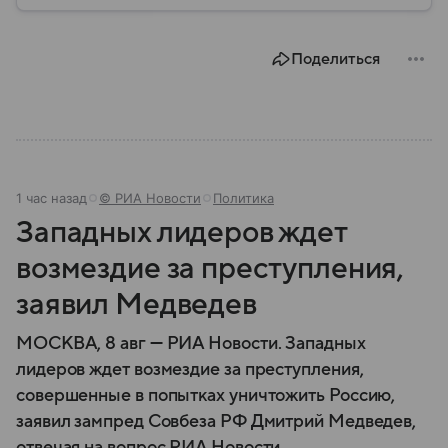
внешнеполитическим курсом. В этом материале
разберем, где находится Сербия, чем она известна,
как устроена ее экономика и какую роль это
Поделиться
государство играет сегодня.
1 час назад
© РИА Новости
Политика
Западных лидеров ждет
возмездие за преступления,
заявил Медведев
МОСКВА, 8 авг — РИА Новости. Западных
лидеров ждет возмездие за преступления,
совершенные в попытках уничтожить Россию,
заявил зампред Совбеза РФ Дмитрий Медведев,
отвечая на вопрос РИА Новости.