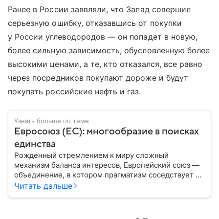
Ранее в России заявляли, что Запад совершил
серьезную ошибку, отказавшись от покупки
у России углеводородов — он попадет в новую,
более сильную зависимость, обусловленную более
высокими ценами, а те, кто отказался, все равно
через посредников покупают дороже и будут
покупать российские нефть и газ.
Узнать больше по теме
Евросоюз (ЕС): многообразие в поисках
единства
Рожденный стремлением к миру сложный
механизм баланса интересов, Европейский союз —
объединение, в котором прагматизм соседствует с
идеализмом. Амбициозный проект превратил
Читать дальше
исторических соперников в политических
партнеров: собрали главное из истории ЕС.