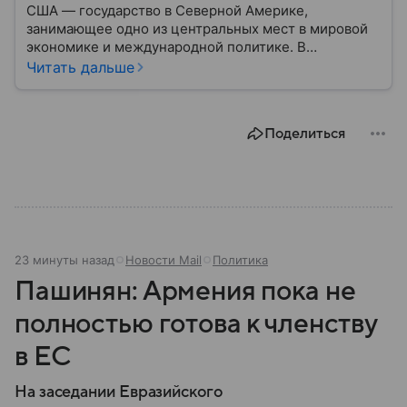
США — государство в Северной Америке,
занимающее одно из центральных мест в мировой
экономике и международной политике. В
материале — основные сведения об этой стране.
Читать дальше
Поделиться
23 минуты назад
Новости Mail
Политика
Пашинян: Армения пока не
полностью готова к членству
в ЕС
На заседании Евразийского