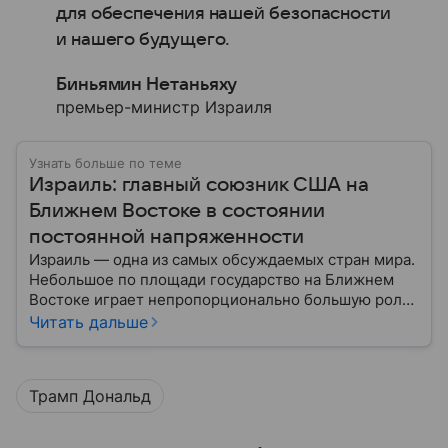
для обеспечения нашей безопасности
и нашего будущего.
Биньямин Нетаньяху
премьер-министр Израиля
Узнать больше по теме
Израиль: главный союзник США на
Ближнем Востоке в состоянии
постоянной напряженности
Израиль — одна из самых обсуждаемых стран мира.
Небольшое по площади государство на Ближнем
Востоке играет непропорционально большую роль
в международной политике, безопасности и
Читать дальше
технологиях. В материале — главное об одном из
важнейших союзников США.
Трамп Дональд