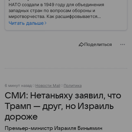
НАТО создали в 1949 году для объединения
западных стран по вопросам обороны и
миротворчества. Как расшифровывается
аббревиатура, для чего задумывали группировку и к
Читать дальше
каким последствиям привела деятельность альянса
— читайте в материале.
Поделиться
6 минут назад
Новости Mail
Политика
СМИ: Нетаньяху заявил, что
Трамп — друг, но Израиль
дороже
Премьер-министр Израиля Биньямин