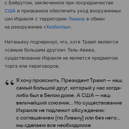
с Бейрутом, заключенное при посредничестве
США
и призванное обеспечить уход вооруженных
сил Израиля с территории
Ливана
в обмен
на разоружение «
Хезболлы
».
Нетаньяху подчеркнул, что, хотя Трамп является
«самым большим другом» Тель-Авива,
существование Израиля не является предметом
торга или переговоров.
Я хочу прояснить. Президент Трамп — наш
самый большой друг, который у нас когда-
либо был в Белом доме. А США — наш
величайший союзник… Но существование
Израиля не подлежит обсуждению:
с соглашением [по Ливану] или без него…
мы сделаем все необходимое