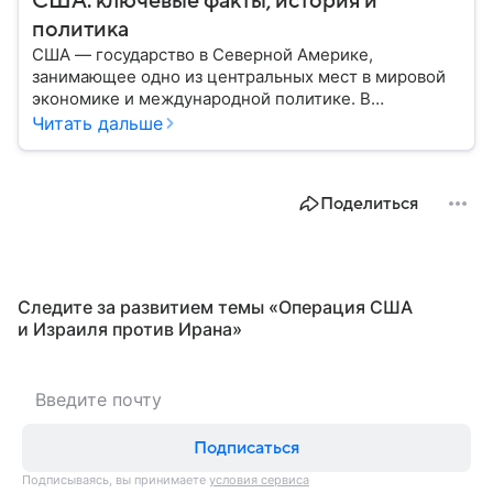
США: ключевые факты, история и
политика
США — государство в Северной Америке,
занимающее одно из центральных мест в мировой
экономике и международной политике. В
материале — основные сведения об этой стране.
Читать дальше
Поделиться
Следите за развитием темы «Операция США
и Израиля против Ирана»
Подписаться
Подписываясь, вы принимаете
условия сервиса