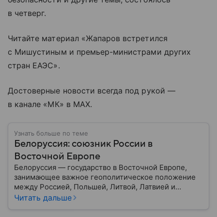
в четверг.
Читайте материал «Жапаров встретился
с Мишустиным и премьер-министрами других
стран ЕАЭС».
Достоверные новости всегда под рукой —
в канале «МК» в MAX.
Узнать больше по теме
Белоруссия: союзник России в
Восточной Европе
Белоруссия — государство в Восточной Европе,
занимающее важное геополитическое положение
между Россией, Польшей, Литвой, Латвией и
Украиной. Несмотря на свою небольшую
Читать дальше
территорию, страна играет значительную роль в
международной политике и экономике региона. В