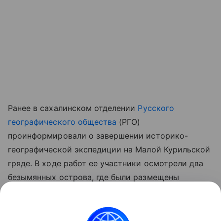
Ранее в сахалинском отделении
Русского
географического общества
(РГО)
проинформировали о завершении историко-
географической экспедиции на Малой Курильской
гряде. В ходе работ ее участники осмотрели два
безымянных острова, где были размещены
памятные знаки с именами Зорге и Рубленко.
В организации отметили, что официальные
наименования для этих географических объектов