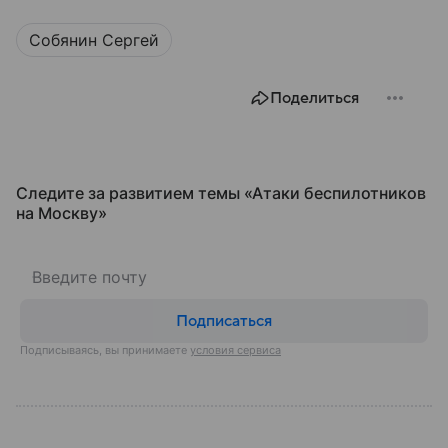
элементов обеспечения национальной
безопасности любого государства: собрали о них
Собянин Сергей
главное.
Поделиться
Следите за развитием темы «Атаки беспилотников
на Москву»
Подписаться
Подписываясь, вы принимаете
условия сервиса