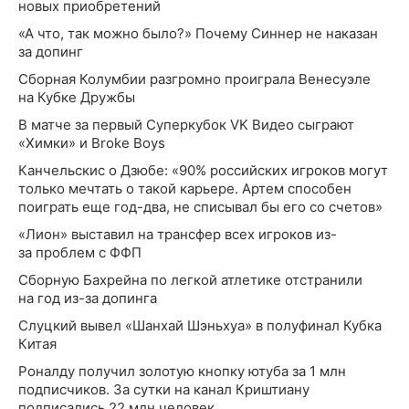
новых приобретений
«А что, так можно было?» Почему Синнер не наказан
за допинг
Сборная Колумбии разгромно проиграла Венесуэле
на Кубке Дружбы
В матче за первый Суперкубок VK Видео сыграют
«Химки» и Broke Boys
Канчельскис о Дзюбе: «90% российских игроков могут
только мечтать о такой карьере. Артем способен
поиграть еще год-два, не списывал бы его со счетов»
«Лион» выставил на трансфер всех игроков из-
за проблем с ФФП
Сборную Бахрейна по легкой атлетике отстранили
на год из-за допинга
Слуцкий вывел «Шанхай Шэньхуа» в полуфинал Кубка
Китая
Роналду получил золотую кнопку ютуба за 1 млн
подписчиков. За сутки на канал Криштиану
подписались 22 млн человек