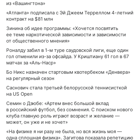
из «Вашингтона»
«Атланта» подписала с Эй Джеем Терреллом 4-летний
контракт на $81 млн
Зинина об идее программы: «Хочется посвятить
ее теме наркотической зависимости и зависимости
от общественного мнения»
Роналду забил в 1-м туре саудовской лиги, еще один
гол отменили из-за офсайда. У Криштиану 61 гол в 67
матчах за «Аль-Наср»
Бо Никс назначен стартовым квотербеком «Денвера»
на регулярный сезон
Саснович стала третьей белорусской теннисисткой
на US Open
Семин о Дзюбе: «Артем внес большой вклад
в российский футбол, без сомнения. С поиском нового
клуба главную роль играют возраст и желание —
может, он уже и не хочет»
«На физике я ни разу не была, но вся жизнь моя —
одна сплошная физика». Загитова показала репетицию