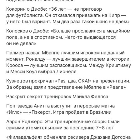
Кокорин о Дзюбе: «36 лет — не приговор
для футболиста. Он отказался приезжать на Кипр —
у него был вариант. Мы два раза такой шанс не даем»
Колосков о Дзюбе: «Больше прославился в медийном
поле, а не в спортивном. Чего‑то выдающегося
он не делал»
Палмер назвал Мбаппе лучшим игроком на данный
момент, Роналду — лучшим завершителем в истории,
Крооса — лучшим распасовщиком. Между Криштиану
и Месси Коул выбрал Лионеля
Кузнецов прокричал «Раз, два, СКА!» на презентации.
За образец взяли представление Мбаппе в «Реале»
Раскрыт секрет тренировок Майкла Фелпса
Поп-звезда Анитта выступит в перерыве матча
«Иглс» — «Пэкерс». Игра пройдет в Бразилии
Аарон Роджерс: Эти тренировочные сборы были
самыми утомительными за последние 7−8 лет
«Филадельфия» обменяла ресивера Джахана Дотсона