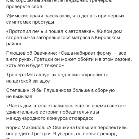
Как хорошо вы знаете легендарных тренеров:
проверьте себя
Уфимские врачи рассказали, что делать при первых
симптомах простуды
«Протопил печь и пошел к автолавке». Жилой дом
сгорел из-за загоревшегося матраса в Кировском
районе
Плющев об Овечкине: «Саша набирает форму — все
в его руках. Гретцки он может обойти и в этом сезоне,
хоть это и будет тяжело»
Тренер «Металлурга» подловил журналиста
на детской загадке
Степашин: Я бы Глушенкова больше в сборную
не вызывал
«Часть двигателя отвалилась еще во время взлета»:
удивительные истории победительницы
международного конкурса стюардесс
Борис Михайлов: «У Овечкина большие перспективы
опередить Гретцки. Я уверен, он побьет рекорд.