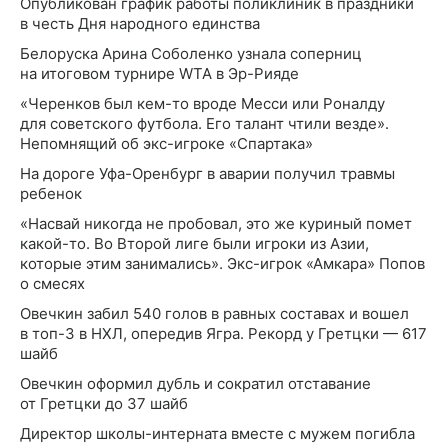
Опубликован график работы поликлиник в праздники
в честь Дня народного единства
Белоруска Арина Соболенко узнала соперниц
на итоговом турнире WTA в Эр-Рияде
«Черенков был кем-то вроде Месси или Роналду
для советского футбола. Его талант чтили везде».
Непомнящий об экс-игроке «Спартака»
На дороге Уфа-Оренбург в аварии получил травмы
ребенок
«Насвай никогда не пробовал, это же куриный помет
какой-то. Во Второй лиге были игроки из Азии,
которые этим занимались». Экс-игрок «Амкара» Попов
о смесях
Овечкин забил 540 голов в равных составах и вошел
в топ-3 в НХЛ, опередив Ягра. Рекорд у Гретцки — 617
шайб
Овечкин оформил дубль и сократил отставание
от Гретцки до 37 шайб
Директор школы-интерната вместе с мужем погибла