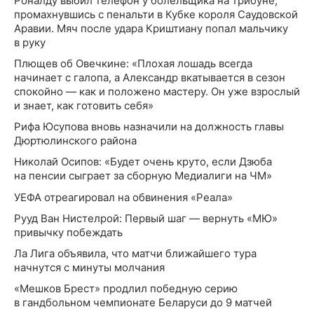
Роналду выбил телефон у болельщика на трибуне,
промахнувшись с пенальти в Кубке короля Саудовской
Аравии. Мяч после удара Криштиану попал мальчику
в руку
Плющев об Овечкине: «Плохая лошадь всегда
начинает с галопа, а Александр вкатывается в сезон
спокойно — как и положено мастеру. Он уже взрослый
и знает, как готовить себя»
Рифа Юсупова вновь назначили на должность главы
Дюртюлинского района
Николай Осипов: «Будет очень круто, если Дзюба
на пенсии сыграет за сборную Медиалиги на ЧМ»
УЕФА отреагировал на обвинения «Реала»
Рууд Ван Нистелрой: Первый шаг — вернуть «МЮ»
привычку побеждать
Ла Лига объявила, что матчи ближайшего тура
начнутся с минуты молчания
«Мешков Брест» продлил победную серию
в гандбольном чемпионате Беларуси до 9 матчей