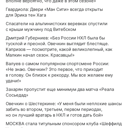
Вполне вероятно, что даже в этом сезоне»
Гвардиола: Двери «Ман Сити» всегда открыты
для Эрика тен Хага
Спасатели на альпинистских веревках спустили
с крыши мужчину под Витебском
Дмитрий Губерниев: «Без России НХЛ была бы
тусклой и пресной. Овечкин выглядит блестяще.
Капризов — посмотрите, какой великолепный, как
Малкин начал сезон. Красавцы!»
Валуев о самом популярном спортсмене России:
«Не знаю. Овечкин? Это первое, что приходит
в голову. Он близок к рекорду. Мы все желаем ему
удачи!»
Захарян пропустит еще минимум два матча «Реала
Сосьедад»
Овечкин о Шестеркине: «У меня были неплохие шансы
забить во втором, третьем, первом периодах,
но он лучший вратарь в НХЛ и готов дать бой»
MOCKBA стала титульным спонсором клуба «Шеффилд