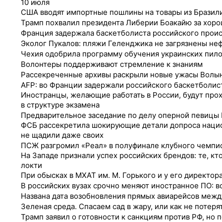
10 июля
США вводят импортные пошлины на товары из Бразил
Трамп похвалил президента Либерии Боакайю за хоро
Франция задержала баскетболиста российского прои
Эколог Пукалов: пляжи Геленджика не загрязнены не
Чехия одобрила программу обучения украинских пил
Волонтеры поддерживают стремление к знаниям
Рассекреченные архивы раскрыли новые ужасы Волы
AFP: во Франции задержали российского баскетболис
Иностранцы, желающие работать в России, будут прох
в структуре экзамена
Предварительное заседание по делу оперной певицы 
ФСБ рассекретила шокирующие детали допроса нацис
не щадили даже своих
ПСЖ разгромил «Реал» в полуфинале клубного чемпио
На Западе признали успех российских брендов: те, кт
локти
При обысках в МХАТ им. М. Горького и у его директо
В российских вузах срочно меняют иностранное ПО: в
Названа дата возобновления прямых авиарейсов межд
Зеленая среда. Спасаем сад в жару, или как не потер
Трамп заявил о готовности к санкциям против РФ, но 