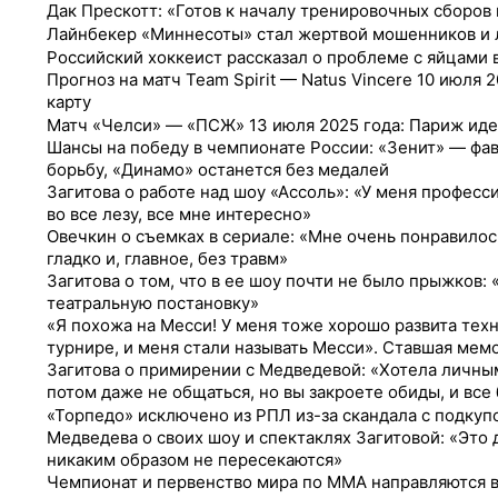
Дак Прескотт: «Готов к началу тренировочных сборов 
Лайнбекер «Миннесоты» стал жертвой мошенников и 
Российский хоккеист рассказал о проблеме с яйцами
Прогноз на матч Team Spirit — Natus Vincere 10 июля 
карту
Матч «Челси» — «ПСЖ» 13 июля 2025 года: Париж иде
Шансы на победу в чемпионате России: «Зенит» — фав
борьбу, «Динамо» останется без медалей
Загитова о работе над шоу «Ассоль»: «У меня професси
во все лезу, все мне интересно»
Овечкин о съемках в сериале: «Мне очень понравило
гладко и, главное, без травм»
Загитова о том, что в ее шоу почти не было прыжков:
театральную постановку»
«Я похожа на Месси! У меня тоже хорошо развита тех
турнире, и меня стали называть Месси». Ставшая мем
Загитова о примирении с Медведевой: «Хотела личным
потом даже не общаться, но вы закроете обиды, и все
«Торпедо» исключено из РПЛ из-за скандала с подкуп
Медведева о своих шоу и спектаклях Загитовой: «Это
никаким образом не пересекаются»
Чемпионат и первенство мира по MMA направляются в