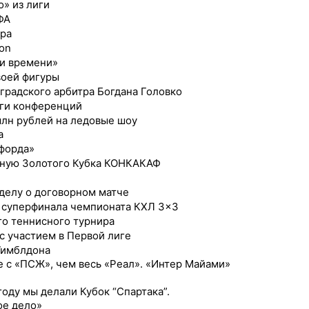
» из лиги
ФА
ира
on
ли времени»
воей фигуры
градского арбитра Богдана Головко
иги конференций
млн рублей на ледовые шоу
а
тфорда»
рную Золотого Кубка КОНКАКАФ
 делу о договорном матче
 суперфинала чемпионата КХЛ 3×3
го теннисного турнира
с участием в Первой лиге
Уимблдона
е с «ПСЖ», чем весь «Реал». «Интер Майами»
оду мы делали Кубок “Спартака”.
ое дело»