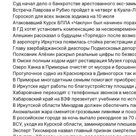
Суд начал дело о банкротстве арестованного экс-за
Встреча Лаврова и Рубио пройдет в четверг в Куала-
Гороскоп для всех знаков зодиака на 10 июля
Атаковавший Курск БПЛА «Чаклун» был начинен пор
В ГД хотят установить компенсацию за несвоевремен
Алешкин рассказал о будущем «Торпедо» после возм
В аэропорту Иркутска появилась стойка регистрации 
Главу азербайджанской диаспоры Подмосковья депор
Полковник Алёхин раскрыл реальные цифры по безво
В Омске полным ходом идет реставрация Музея город
Озеро Ханка в Приморье очистят от мусора и брошен
Прогулочное судно из Красноярска в Дивногорск так и
В Приморье многодетным семьям помогают приобрес
В Иркутске идут работы по благоустройству площади
Хабаровчане переходят с телефонных звонков в мес
Хабаровский край на ВЭФ презентует учебники по ис
В Иркутской области Минздрав должен обеспечить п
Аномальная жара сменится грозовыми ливнями и похо
В российском городе за ночь выпало рекордное за 70
ВСУ, уходя из Курской области, заминировали плюшев
Эксперт Тихомиров назвал главный признак смертель