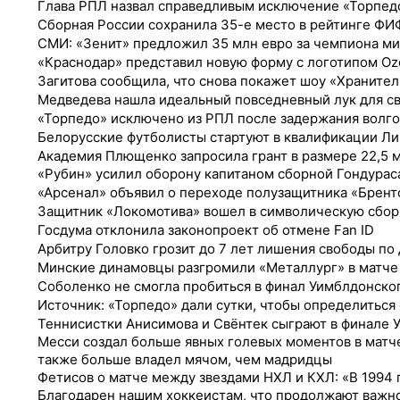
Глава РПЛ назвал справедливым исключение «Торпедо
Сборная России сохранила 35-е место в рейтинге ФИ
СМИ: «Зенит» предложил 35 млн евро за чемпиона м
«Краснодар» представил новую форму с логотипом Oz
Загитова сообщила, что снова покажет шоу «Храните
Медведева нашла идеальный повседневный лук для с
«Торпедо» исключено из РПЛ после задержания волго
Белорусские футболисты стартуют в квалификации Л
Академия Плющенко запросила грант в размере 22,5 
«Рубин» усилил оборону капитаном сборной Гондурас
«Арсенал» объявил о переходе полузащитника «Брен
Защитник «Локомотива» вошел в символическую сбо
Госдума отклонила законопроект об отмене Fan ID
Арбитру Головко грозит до 7 лет лишения свободы по
Минские динамовцы разгромили «Металлург» в матче
Соболенко не смогла пробиться в финал Уимблдонско
Источник: «Торпедо» дали сутки, чтобы определиться 
Теннисистки Анисимова и Свёнтек сыграют в финале 
Месси создал больше явных голевых моментов в матч
также больше владел мячом, чем мадридцы
Фетисов о матче между звездами НХЛ и КХЛ: «В 1994 г
Благодарен нашим хоккеистам, что продолжают важн