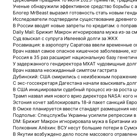
Ученые обнаружили эффективное средство борьбы с 
Блогер MrBeast выразил готовность стать новым генд
Исследователи подтвердили существование древнего
В России вводят новые запреты по кредитам: о попра
Daily Mail: Брижит Макрон игнорировала мужа из-за с
Суд взыскал с супруга Ивлеевой долги за ЖКХ
Росавиация: в аэропорту Саратова ввели временные 
Врач назвал самое опасное кишечное заболевание, к
Россия в 35 раз расширит национальную базу генетич
У задержанного гендиректора МХАТ чудовищные долг
Врач назвала неожиданный симптом гастрита
Дубинский: США смирились с неизбежным поражение
С экс-госсекретаря Дагестана начали взыскивать долг
В США инициировали судебный процесс из-за роста ц
Трамп назвал имя нового врио директора NASA: кого 
Эстония хочет заблокировать 18-й пакет санкций Евр
В Омске планируется ввести стандарт размещения не
Подполье: Спецслужбы Украины усилили репрессии в
DM: Брижит Макрон игнорировала мужа в Британии из
Полковник Алёхин: ВСУ несут большие потери в Сумс
В Якутии возбуждено дело после массового отравлен