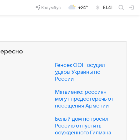
Колумбус
+24°
81.41
тересно
Генсек ООН осудил
удары Украины по
России
Матвиенко: россиян
могут предостеречь от
посещения Армении
Белый дом попросил
Россию отпустить
осужденного Гилмана