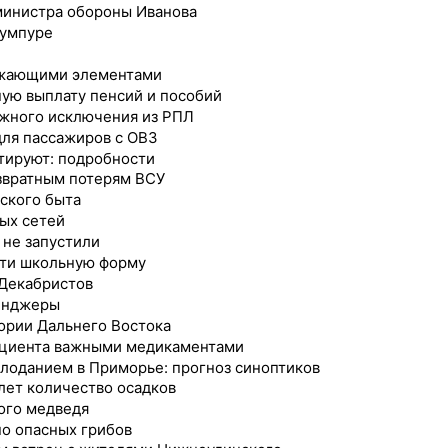
мминистра обороны Иванова
Лумпуре
ажающими элементами
ную выплату пенсий и пособий
ожного исключения из РПЛ
для пассажиров с ОВЗ
тируют: подробности
звратным потерям ВСУ
ского быта
ных сетей
 не запустили
ти школьную форму
 Декабристов
сенджеры
тории Дальнего Востока
ациента важными медикаментами
лоданием в Приморье: прогноз синоптиков
 лет количество осадков
ого медведя
но опасных грибов