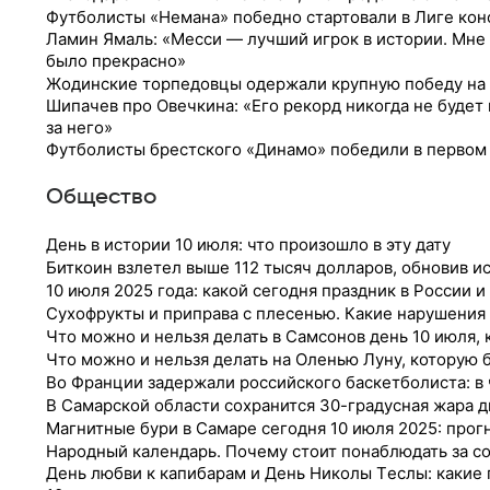
Футболисты «Немана» победно стартовали в Лиге ко
Ламин Ямаль: «Месси — лучший игрок в истории. Мне н
было прекрасно»
Жодинские торпедовцы одержали крупную победу на 
Шипачев про Овечкина: «Его рекорд никогда не будет 
за него»
Футболисты брестского «Динамо» победили в первом
Общество
День в истории 10 июля: что произошло в эту дату
Биткоин взлетел выше 112 тысяч долларов, обновив 
10 июля 2025 года: какой сегодня праздник в России и
Сухофрукты и приправа с плесенью. Какие нарушения
Что можно и нельзя делать в Самсонов день 10 июля,
Что можно и нельзя делать на Оленью Луну, которую 
Во Франции задержали российского баскетболиста: в
В Самарской области сохранится 30-градусная жара д
Магнитные бури в Самаре сегодня 10 июля 2025: прог
Народный календарь. Почему стоит понаблюдать за со
Дeнь любви к кaпибapaм и Дeнь Никoлы Тecлы: какие 