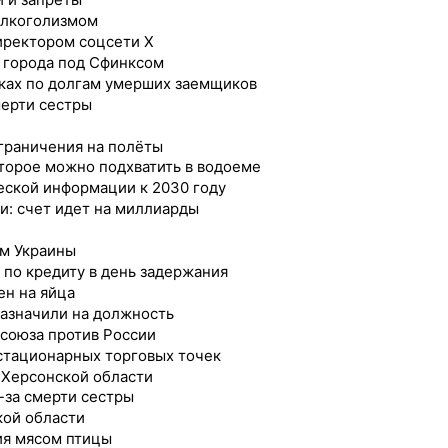
алкоголизмом
иректором соцсети X
 города под Сфинксом
вках по долгам умерших заемщиков
мерти сестры
ограничения на полёты
оторое можно подхватить в водоеме
еской информации к 2030 году
и: счет идет на миллиарды
м Украины
 по кредиту в день задержания
ен на яйца
назначили на должность
осоюза против России
стационарных торговых точек
 Херсонской области
-за смерти сестры
кой области
ия мясом птицы