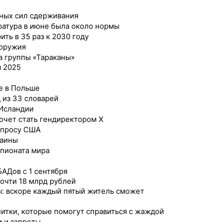
рных сил сдерживания
ратура в июне была около нормы
ть в 35 раз к 2030 году
 оружия
та группы «Тараканы»
я 2025
е в Польше
 из 33 словарей
 Исландии
хочет стать гендиректором Х
апросу США
раины
мпионата мира
АДов с 1 сентября
очти 18 млрд рублей
ы: вскоре каждый пятый житель сможет
питки, которые помогут справиться с жаждой
и и запреты