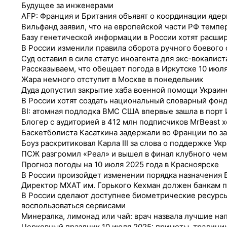
Будущее за инженерами
AFP: Франция и Британия объявят о координации яде
Вильфанд заявил, что на европейской части РФ темпе
Базу генетической информации в России хотят расшири
В России изменили правила оборота ручного боевого
Суд оставил в силе статус иноагента для экс-вокалис
Рассказываем, что обещает погода в Иркутске 10 июл
Жара немного отступит в Москве в понедельник
Дуда допустил закрытие хаба военной помощи Украин
В России хотят создать национальный словарный фонд
BI: атомная подлодка ВМС США впервые зашла в порт
Блогер с аудиторией в 412 млн подписчиков MrBeast 
Баскетболиста Касаткина задержали во Франции по з
Боуз раскритиковал Карла III за слова о поддержке Ук
ПСЖ разгромил «Реал» и вышел в финал клубного че
Прогноз погоды на 10 июля 2025 года в Красноярске
В России произойдет изменении порядка назначения Б
Директор МХАТ им. Горького Кехман должен банкам п
В России сделают доступнее биометрические ресурс
воспользоваться сервисами
Минералка, лимонад или чай: врач назвала лучшие на
Церковный праздник 10 июля 2025: приметы, традици