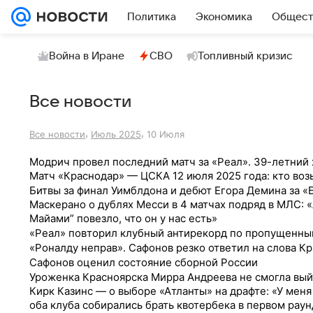
Политика
Экономика
Общест
Война в Иране
СВО
Топливный кризис
Все новости
,
,
Все новости
Июль 2025
10 Июля
Модрич провел последний матч за «Реал». 39-летний 
Матч «Краснодар» — ЦСКА 12 июля 2025 года: кто воз
Битвы за финал Уимблдона и дебют Егора Демина за «
Маскерано о дублях Месси в 4 матчах подряд в МЛС: 
Майами” повезло, что он у нас есть»
«Реал» повторил клубный антирекорд по пропущенным
«Роналду неправ». Сафонов резко ответил на слова К
Сафонов оценил состояние сборной России
Уроженка Красноярска Мирра Андреева не смогла вый
Кирк Казинс — о выборе «Атланты» на драфте: «У меня
оба клуба собирались брать квотербека в первом рау