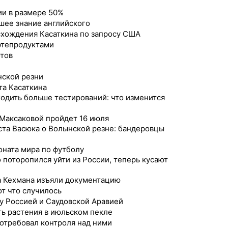
ии в размере 50%
шее знание английского
схождения Касаткина по запросу США
фтепродуктами
отов
нской резни
та Касаткина
одить больше тестирований: что изменится
Максаковой пройдет 16 июля
та Васюка о Волынской резне: бандеровцы
ната мира по футболу
о поторопился уйти из России, теперь кусают
ра Кехмана изъяли документацию
от что случилось
у Россией и Саудовской Аравией
ять растения в июльском пекле
потребовал контроля над ними