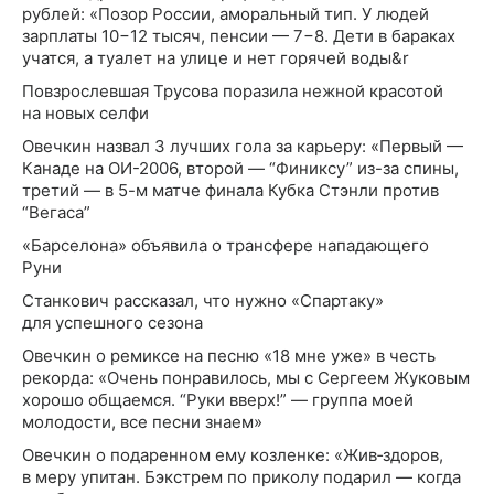
рублей: «Позор России, аморальный тип. У людей
зарплаты 10−12 тысяч, пенсии — 7−8. Дети в бараках
учатся, а туалет на улице и нет горячей воды&r
Повзрослевшая Трусова поразила нежной красотой
на новых селфи
Овечкин назвал 3 лучших гола за карьеру: «Первый —
Канаде на ОИ-2006, второй — “Финиксу” из-за спины,
третий — в 5-м матче финала Кубка Стэнли против
“Вегаса”
«Барселона» объявила о трансфере нападающего
Руни
Станкович рассказал, что нужно «Спартаку»
для успешного сезона
Овечкин о ремиксе на песню «18 мне уже» в честь
рекорда: «Очень понравилось, мы с Сергеем Жуковым
хорошо общаемся. “Руки вверх!” — группа моей
молодости, все песни знаем»
Овечкин о подаренном ему козленке: «Жив‑здоров,
в меру упитан. Бэкстрем по приколу подарил — когда