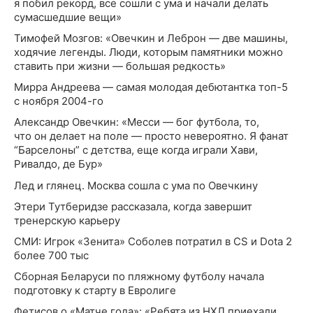
я побил рекорд, все сошли с ума и начали делать
сумасшедшие вещи»
Тимофей Мозгов: «Овечкин и Леброн — две машины,
ходячие легенды. Люди, которым памятники можно
ставить при жизни — большая редкость»
Мирра Андреева — самая молодая дебютантка топ-5
с ноября 2004-го
Александр Овечкин: «Месси — бог футбола, то,
что он делает на поле — просто невероятно. Я фанат
“Барселоны” с детства, еще когда играли Хави,
Ривалдо, де Бур»
Лед и глянец. Москва сошла с ума по Овечкину
Этери Тутберидзе рассказала, когда завершит
тренерскую карьеру
СМИ: Игрок «Зенита» Соболев потратил в CS и Dota 2
более 700 тыс
Сборная Беларуси по пляжному футболу начала
подготовку к старту в Евролиге
Фетисов о «Матче года»: «Ребята из НХЛ приехали