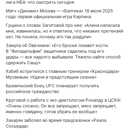
лига НБА: что смотреть сегодня
Матч «Динамо» Москва — «Балтика» 18 июля 2025
года: первая официальная игра Карпина
Гущина о словах Загитовой про нее: «Алина написала
мне, извинилась, но я ответила, что никаких претензий
нет. Не поняла, почему это так раздули»
Замула об Овечкине: «Его броски ломают кости.
В “Филадельфии” защитники садились под его
удары — все надолго выбывали. Тяжело найти способ
сдержать Сашу»
Хабиб встретился с главным тренером «Краснодара»
Мусаевым: «Удачи в предстоящем сезоне»
Бразильский боец UFC планирует получить
российское гражданство
Круговой о работе с экс-диетологом Роналду в ЦСКА:
«Очень сложно. Он все запрещает, мясо запрещает,
именно говядину, готов убрать ее вообще»
Захарян заболел во время предсезонки «Реала
Сосьедад»