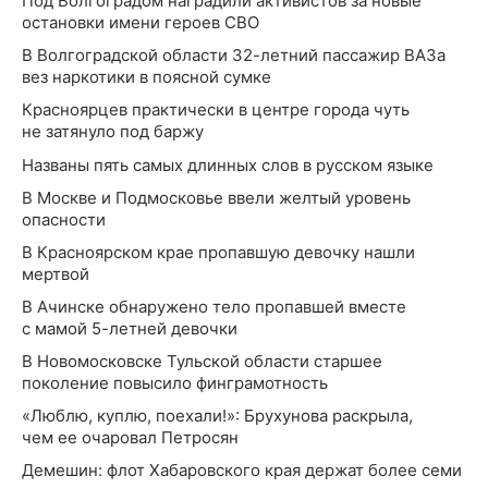
Под Волгоградом наградили активистов за новые
остановки имени героев СВО
В Волгоградской области 32-летний пассажир ВАЗа
вез наркотики в поясной сумке
Красноярцев практически в центре города чуть
не затянуло под баржу
Названы пять самых длинных слов в русском языке
В Москве и Подмосковье ввели желтый уровень
опасности
В Красноярском крае пропавшую девочку нашли
мертвой
В Ачинске обнаружено тело пропавшей вместе
с мамой 5-летней девочки
В Новомосковске Тульской области старшее
поколение повысило финграмотность
«Люблю, куплю, поехали!»: Брухунова раскрыла,
чем ее очаровал Петросян
Демешин: флот Хабаровского края держат более семи