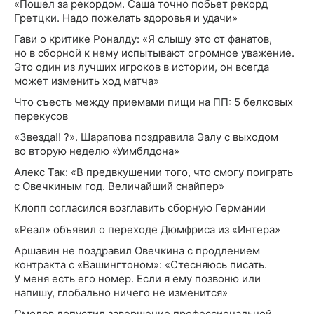
«Пошел за рекордом. Саша точно побьет рекорд
Гретцки. Надо пожелать здоровья и удачи»
Гави о критике Роналду: «Я слышу это от фанатов,
но в сборной к нему испытывают огромное уважение.
Это один из лучших игроков в истории, он всегда
может изменить ход матча»
Что съесть между приемами пищи на ПП: 5 белковых
перекусов
«Звезда!! ?». Шарапова поздравила Эалу с выходом
во вторую неделю «Уимблдона»
Алекс Так: «В предвкушении того, что смогу поиграть
с Овечкиным год. Величайший снайпер»
Клопп согласился возглавить сборную Германии
«Реал» объявил о переходе Дюмфриса из «Интера»
Аршавин не поздравил Овечкина с продлением
контракта с «Вашингтоном»: «Стесняюсь писать.
У меня есть его номер. Если я ему позвоню или
напишу, глобально ничего не изменится»
Смолов допустил завершение профессиональной