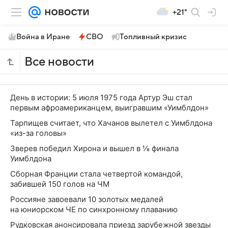
+21°
Война в Иране
СВО
Топливный кризис
Все новости
День в истории: 5 июля 1975 года Артур Эш стал
первым афроамериканцем, выигравшим «Уимблдон»
Тарпищев считает, что Хачанов вылетел с Уимблдона
«из-за головы»
Зверев победил Хирона и вышел в ⅛ финала
Уимблдона
Сборная Франции стала четвертой командой,
забившей 150 голов на ЧМ
Россияне завоевали 10 золотых медалей
на юниорском ЧЕ по синхронному плаванию
Рудковская анонсировала приезд зарубежной звезды