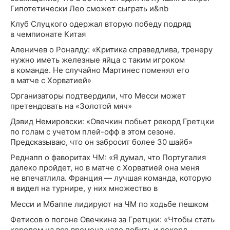
Гипотетически Лео сможет сыграть и&nb
Клуб Слуцкого одержал вторую победу подряд
в чемпионате Китая
Аленичев о Роналду: «Критика справедлива, тренеру
нужно иметь железные яйца с таким игроком
в команде. Не случайно Мартинес поменял его
в матче с Хорватией»
Организаторы подтвердили, что Месси может
претендовать на «Золотой мяч»
Дэвид Немировски: «Овечкин побьет рекорд Гретцки
по голам с учетом плей-офф в этом сезоне.
Предсказываю, что он забросит более 30 шайб»
Реднапп о фаворитах ЧМ: «Я думал, что Португалия
далеко пройдет, но в матче с Хорватией она меня
не впечатлила. Франция — лучшая команда, которую
я видел на турнире, у них множество в
Месси и Мбаппе лидируют на ЧМ по ходьбе пешком
Фетисов о погоне Овечкина за Гретцки: «Чтобы стать
королем на все времена надо побить и рекорд