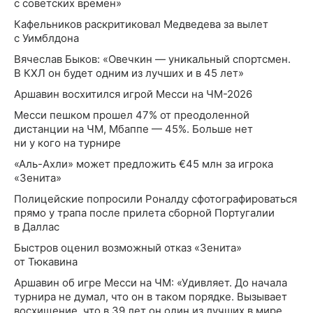
с советских времен»
Кафельников раскритиковал Медведева за вылет
с Уимблдона
Вячеслав Быков: «Овечкин — уникальный спортсмен.
В КХЛ он будет одним из лучших и в 45 лет»
Аршавин восхитился игрой Месси на ЧМ-2026
Месси пешком прошел 47% от преодоленной
дистанции на ЧМ, Мбаппе — 45%. Больше нет
ни у кого на турнире
«Аль-Ахли» может предложить €45 млн за игрока
«Зенита»
Полицейские попросили Роналду сфотографироваться
прямо у трапа после прилета сборной Португалии
в Даллас
Быстров оценил возможный отказ «Зенита»
от Тюкавина
Аршавин об игре Месси на ЧМ: «Удивляет. До начала
турнира не думал, что он в таком порядке. Вызывает
восхищение, что в 39 лет он один из лучших в мире.