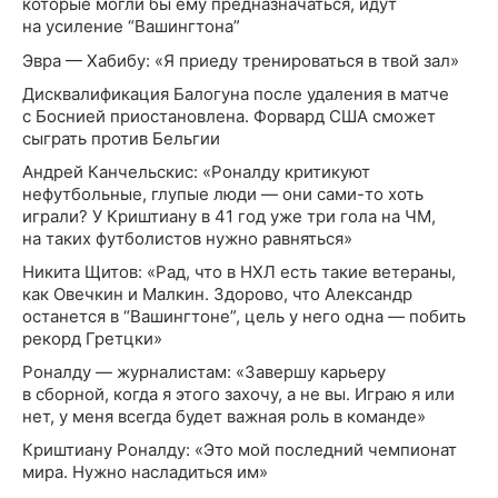
которые могли бы ему предназначаться, идут
на усиление “Вашингтона”
Эвра — Хабибу: «Я приеду тренироваться в твой зал»
Дисквалификация Балогуна после удаления в матче
с Боснией приостановлена. Форвард США сможет
сыграть против Бельгии
Андрей Канчельскис: «Роналду критикуют
нефутбольные, глупые люди — они сами-то хоть
играли? У Криштиану в 41 год уже три гола на ЧМ,
на таких футболистов нужно равняться»
Никита Щитов: «Рад, что в НХЛ есть такие ветераны,
как Овечкин и Малкин. Здорово, что Александр
останется в “Вашингтоне”, цель у него одна — побить
рекорд Гретцки»
Роналду — журналистам: «Завершу карьеру
в сборной, когда я этого захочу, а не вы. Играю я или
нет, у меня всегда будет важная роль в команде»
Криштиану Роналду: «Это мой последний чемпионат
мира. Нужно насладиться им»