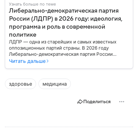
Узнать больше по теме
Либерально-демократическая партия
России (ЛДПР) в 2026 году: идеология,
программа и роль в современной
политике
ЛДПР — одна из старейших и самых известных
оппозиционных партий страны. В 2026 году
Либерально-демократическая партия России
продолжает активно участвовать в политической
Читать дальше
жизни России, продвигая свои принципы и выдвигая
кандидатов на выборы различного уровня.
здоровье
медицина
Поделиться