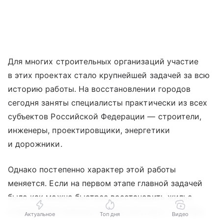
Для многих строительных организаций участие
в этих проектах стало крупнейшей задачей за всю
историю работы. На восстановлении городов
сегодня заняты специалисты практически из всех
субъектов Российской Федерации — строители,
инженеры, проектировщики, энергетики
и дорожники.
Однако постепенно характер этой работы
меняется. Если на первом этапе главной задачей
было как можно быстрее восстановить жилье
и критически важную инфраструктуру, то теперь
Актуальное
Топ дня
Видео