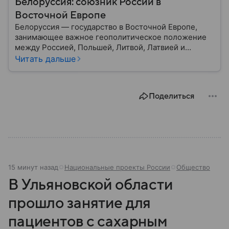
Белоруссия: союзник России в
Восточной Европе
Белоруссия — государство в Восточной Европе,
занимающее важное геополитическое положение
между Россией, Польшей, Литвой, Латвией и
Украиной. Несмотря на свою небольшую
Читать дальше
территорию, страна играет значительную роль в
международной политике и экономике региона. В
этом материале разбираем главное о союзной РФ
Поделиться
республике.
15 минут назад
Национальные проекты России
Общество
В Ульяновской области
прошло занятие для
пациентов с сахарным