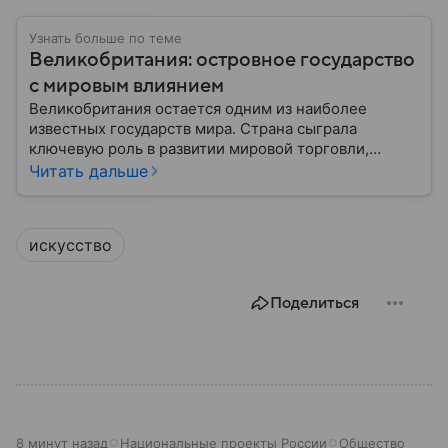
Узнать больше по теме
Великобритания: островное государство
с мировым влиянием
Великобритания остается одним из наиболее
известных государств мира. Страна сыграла
ключевую роль в развитии мировой торговли,
промышленности, науки и международных
Читать дальше
отношений: собрали главное о ней.
искусство
Поделиться
8 минут назад
Национальные проекты России
Общество