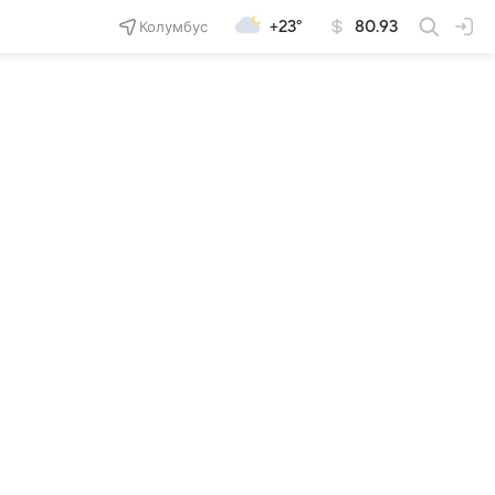
Колумбус
+23°
80.93