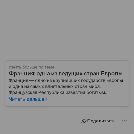
Узнать больше по теме
Франция: одна из ведущих стран Европы
Франция — одно из крупнейших государств Европы
и одна из самых влиятельных стран мира.
Французская Республика известна богатым
культурным наследием, развитой экономикой,
Читать дальше
сильной дипломатией и значительным вкладом в
развитие науки, искусства и философии. Собрали
главное о ней.
Поделиться