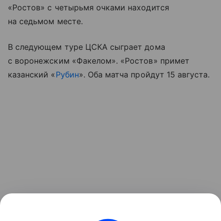
«Ростов» с четырьмя очками находится
на седьмом месте.
В следующем туре ЦСКА сыграет дома
с воронежским «Факелом». «Ростов» примет
казанский «
Рубин
». Оба матча пройдут 15 августа.