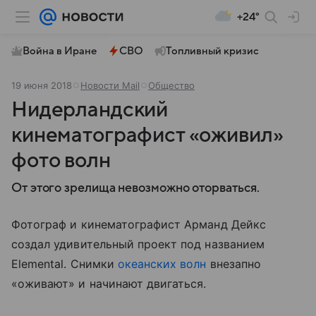
+24°
Война в Иране
СВО
Топливный кризис
19 июня 2018
Новости Mail
Общество
Нидерландский
кинематографист «оживил»
фото волн
От этого зрелища невозможно оторваться.
Фотограф и кинематографист Арманд Дейкс
создал удивительный проект под названием
Elemental. Снимки
океанских волн
внезапно
«оживают» и начинают двигаться.