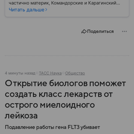
частично материк, Командорские и Карагинский
острова. Эта территория известна высокой
Читать дальше
сейсмической активностью и уникальными
возможностями для рекреационного туризма.
Рассказываем обо всех особенностях края.
Поделиться
4 минуты назад
ТАСС Наука
Общество
Открытие биологов поможет
создать класс лекарств от
острого миелоидного
лейкоза
Подавление работы гена FLT3 убивает