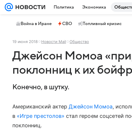
Политика
Экономика
Общест
Война в Иране
СВО
Топливный кризис
19 июня 2018
Новости Mail
Общество
Джейсон Момоа «при
поклонниц к их бойфр
Конечно, в шутку.
Американский актер
Джейсон Момоа
, испо
в
«Игре престолов»
стал героем соцсетей по
поклонниц.