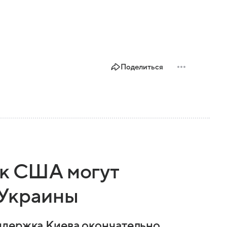
Поделиться
ак США могут
 Украины
ддержка Киева окончательно