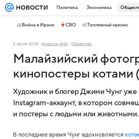
Политика
Экономика
Общест
Война в Иране
СВО
Топливный кризис
5 июля 2018
Новости Mail
Общество
Малайзийский фотог
кинопостеры котами 
Художник и блогер Джими Чунг уже 
Instagram-аккаунт,
в котором совмещ
и постеры с людьми или животными.
В последнее время Чунг вдохновляется
кота