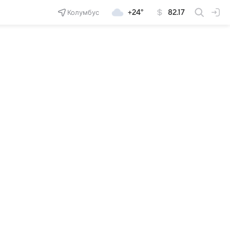
Колумбус
+24°
82.17