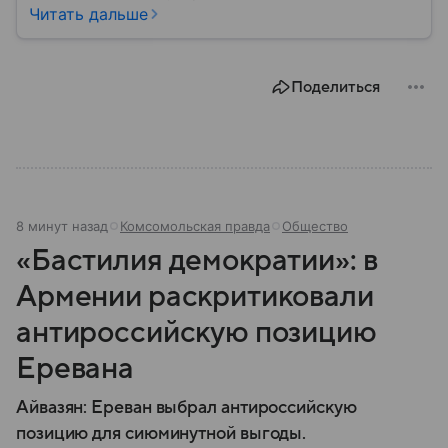
материале — основные сведения об этой стране.
Читать дальше
Поделиться
8 минут назад
Комсомольская правда
Общество
«Бастилия демократии»: в
Армении раскритиковали
антироссийскую позицию
Еревана
Айвазян: Ереван выбрал антироссийскую
позицию для сиюминутной выгоды.