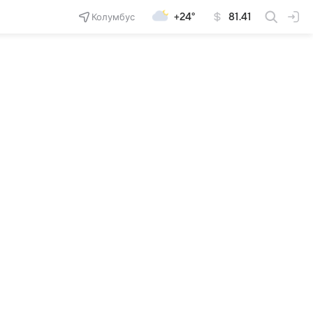
Колумбус
+24°
81.41