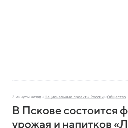
3 минуты назад
Национальные проекты России
Общество
В Пскове состоится ф
урожая и напитков «