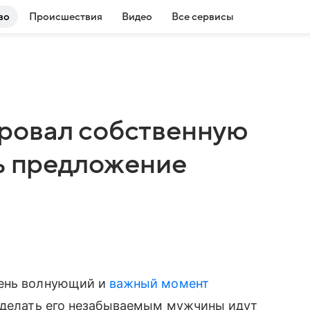
во
Происшествия
Видео
Все сервисы
ровал собственную
ть предложение
чень волнующий и
важный момент
сделать его незабываемым мужчины идут