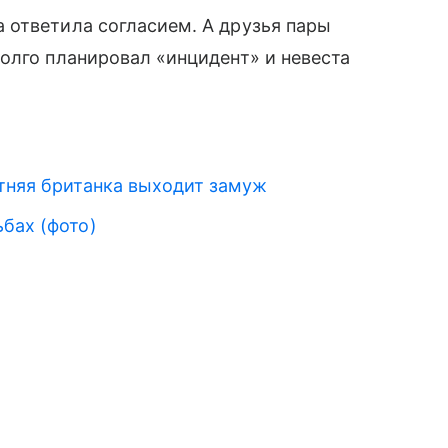
 ответила согласием. А друзья пары
олго планировал «инцидент» и невеста
етняя британка выходит замуж
бах (фото)