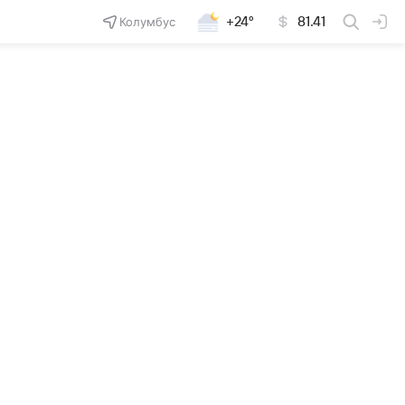
Колумбус
+24°
81.41