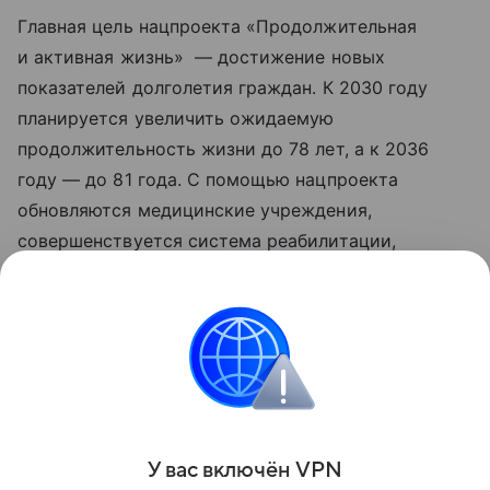
Главная цель нацпроекта «Продолжительная
и активная жизнь» — достижение новых
показателей долголетия граждан. К 2030 году
планируется увеличить ожидаемую
продолжительность жизни до 78 лет, а к 2036
году — до 81 года. С помощью нацпроекта
обновляются медицинские учреждения,
совершенствуется система реабилитации,
развивается сеть национальных
исследовательских центров, идет работа
по цифровизации здравоохранения. Обновленные
нацпроекты реализуются по решению
Президента РФ Владимира Путина с 2025 года.
Поделиться
У вас включ
ён
V
P
N