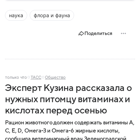
экономикой и устойчивой политической системой.
В этом материале рассказываем, где находится
наука
флора и фауна
Канада на карте мира, какое там политическое
устройство и какие у страны отношения с США.
Поделиться
только что
ТАСС
Общество
Эксперт Кузина рассказала о
нужных питомцу витаминах и
кислотах перед осенью
Рацион животного должен содержать витамины А,
С, Е, D, Омега-3 и Омега-6 жирные кислоты,
сообщила ветеринарный врач Зеленоградской