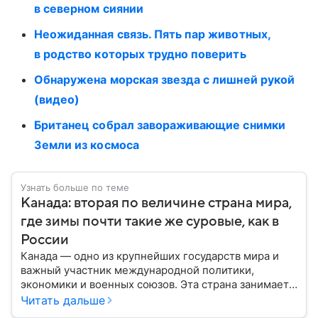
в северном сиянии
Неожиданная связь. Пять пар животных,
в родство которых трудно поверить
Обнаружена морская звезда с лишней рукой
(видео)
Британец собрал завораживающие снимки
Земли из космоса
Узнать больше по теме
Канада: вторая по величине страна мира,
где зимы почти такие же суровые, как в
России
Канада — одно из крупнейших государств мира и
важный участник международной политики,
экономики и военных союзов. Эта страна занимает
огромную часть Северной Америки и обладает
Читать дальше
богатыми природными ресурсами, развитой