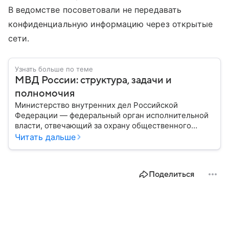
В ведомстве посоветовали не передавать
конфиденциальную информацию через открытые
сети.
Узнать больше по теме
МВД России: структура, задачи и
полномочия
Министерство внутренних дел Российской
Федерации — федеральный орган исполнительной
власти, отвечающий за охрану общественного
порядка, борьбу с преступностью, обеспечение
Читать дальше
безопасности граждан и реализацию
государственной политики в сфере внутренних дел.
В материале рассказываем, чем занимается МВД
Поделиться
России, какие задачи выполняет министерство, как
устроена его структура, кто возглавляет ведомство
и какие полномочия оно имеет.