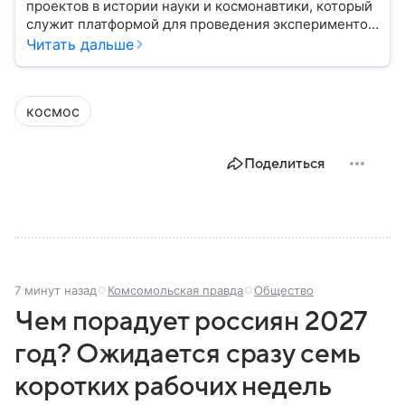
проектов в истории науки и космонавтики, который
служит платформой для проведения экспериментов
в условиях невесомости и символом
Читать дальше
сотрудничества разных стран в космосе. В этом
материале разберем, где находится Международная
космическая станция, как она устроена, кому
космос
принадлежит и какое значение имеет для
человечества.
Поделиться
7 минут назад
Комсомольская правда
Общество
Чем порадует россиян 2027
год? Ожидается сразу семь
коротких рабочих недель