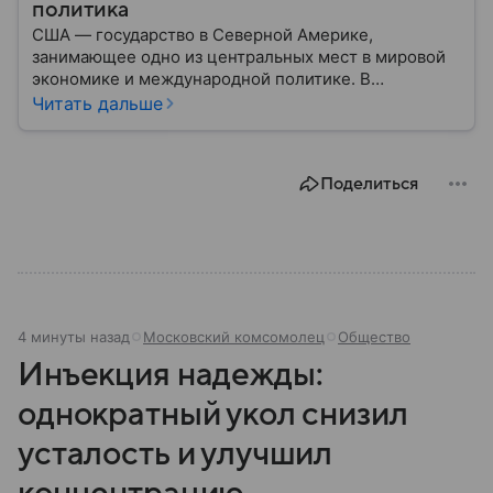
политика
США — государство в Северной Америке,
занимающее одно из центральных мест в мировой
экономике и международной политике. В
материале — основные сведения об этой стране.
Читать дальше
Поделиться
4 минуты назад
Московский комсомолец
Общество
Инъекция надежды:
однократный укол снизил
усталость и улучшил