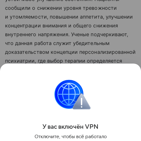
сообщили о снижении уровня тревожности
и утомляемости, повышении аппетита, улучшении
концентрации внимания и общего снижения
внутреннего напряжения. Ученые подчеркивают,
что данная работа служит убедительным
доказательством концепции персонализированной
психиатрии, где выбор терапии определяется
не только клинической картиной,
но и индивидуальными биологическими
маркерами конкретного пациента, что может
кардинально изменить подходы к лечению
устойчивых форм депрессии.
Поделиться
У вас включ
ён
V
P
N
Отключите, чтобы всё работало