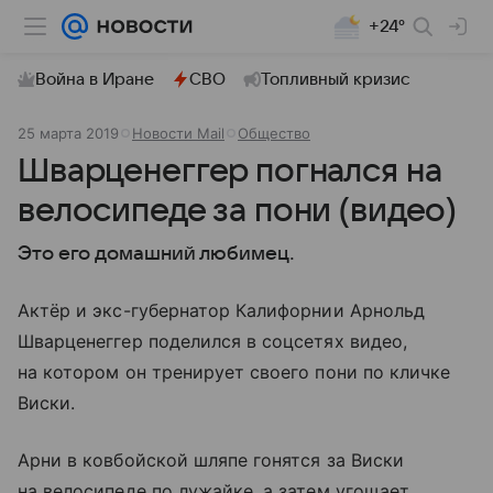
+24°
Война в Иране
СВО
Топливный кризис
25 марта 2019
Новости Mail
Общество
Шварценеггер погнался на
велосипеде за пони (видео)
Это его домашний любимец.
Актёр и экс-губернатор Калифорнии Арнольд
Шварценеггер поделился в соцсетях видео,
на котором он тренирует своего пони по кличке
Виски.
Арни в ковбойской шляпе гонятся за Виски
на велосипеде по лужайке, а затем угощает