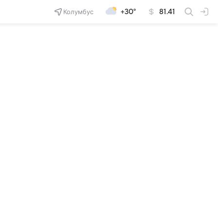
Колумбус
+30°
81.41