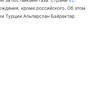
и за поставками газа. Страны
ЕС
ждения, кроме российского. Об этом
ики Турции Альпарслан Байрактар.