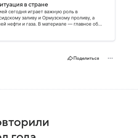
итуация в стране
ией сегодня играет важную роль в
сидскому заливу и Ормузскому проливу, а
й нефти и газа. В материале — главное об
Поделиться
овторили
д года