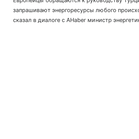
Европейцы обращаются к руководству Турци
запрашивают энергоресурсы любого происхо
сказал в диалоге с AHaber министр энергет