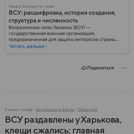
Узнать больше по теме
ВСУ: расшифровка, история создания,
структура и численность
Вооруженные силы Украины (ВСУ) —
государственная военная организация,
предназначенная для защиты интересов страны
военным путем. Была создана после
Читать дальше
провозглашения независимости Украины в 1991
году. В материале — главное по теме.
Поделиться
6 минут назад
Аргументы и факты
Общество
ВСУ раздавлены у Харькова,
клещи сжались: главная