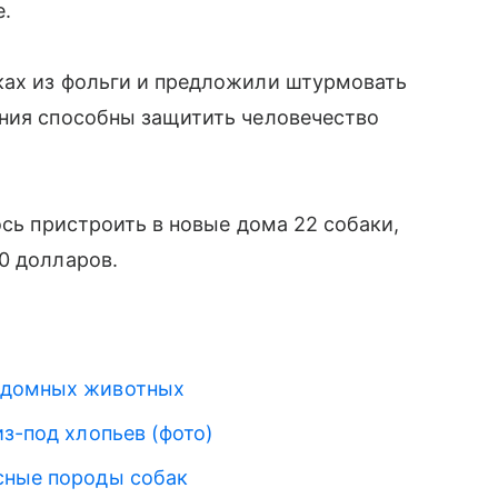
е.
ках из фольги и предложили штурмовать
ания способны защитить человечество
ось пристроить в новые дома 22 собаки,
0 долларов.
здомных животных
из-под хлопьев (фото)
сные породы собак