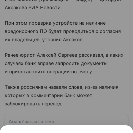
Аксакова РИА Новости.
При этом проверка устройств на наличие
вредоносного ПО будет проводиться с согласия
их владельцев, уточнил Аксаков.
Ранее юрист Алексей Сергеев рассказал, в каких
случаях банк вправе запросить документы
и приостановить операции по счету.
Также россиянам назвали слова, из-за наличия
которых в комментарии банк может
заблокировать перевод.
Узнать больше по теме
Государственная дума РФ: как работает