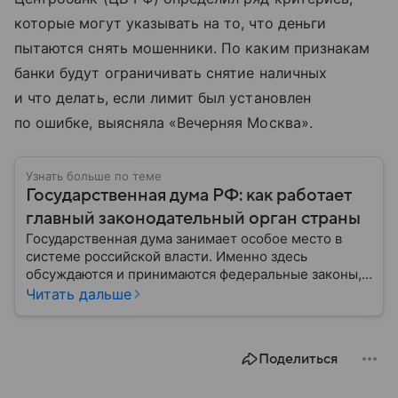
которые могут указывать на то, что деньги
пытаются снять мошенники. По каким признакам
банки будут ограничивать снятие наличных
и что делать, если лимит был установлен
по ошибке, выясняла «Вечерняя Москва».
Узнать больше по теме
Государственная дума РФ: как работает
главный законодательный орган страны
Государственная дума занимает особое место в
системе российской власти. Именно здесь
обсуждаются и принимаются федеральные законы,
определяющие развитие государства, экономики и
Читать дальше
социальной сферы. Через нижнюю палату
парламента проходят важнейшие решения,
затрагивающие жизнь миллионов граждан.
Поделиться
Разбираемся, как устроена Госдума, какие
полномочия она имеет и как формируется ее